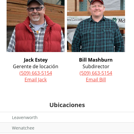
Jack Estey
Bill Mashburn
Gerente de locación
Subdirector
(509) 663-5154
(509) 663-5154
Email Jack
Email Bill
Ubicaciones
Leavenworth
Wenatchee