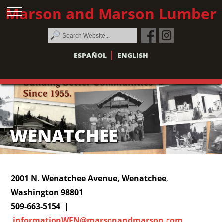
Marson and Marson Lumber
ESPAÑOL
ENGLISH
WENATCHEE
2001 N. Wenatchee Avenue, Wenatchee,
Washington 98801
509-663-5154 |
informationWEN@marsonandmarson.com