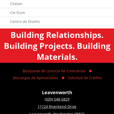
Chelan
Cle Elum
Centro de Diseño
Building Relationships.
Building Projects. Building
Materials.
Búsqueda de Licencia de Contratista
Descargas de Aplicaciones
Solicitud de Crédito
Leavenworth
(509) 548-5829
11724 Riverbend Drive
Leavenworth, Washington 98826